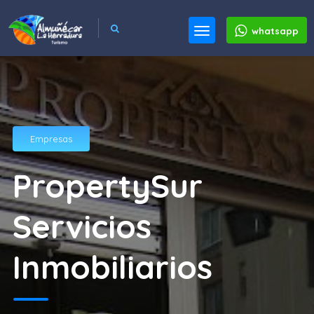
whatsapp
Empresas
PropertySur
Servicios
Inmobiliarios