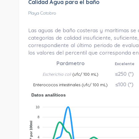
Calidad Agua para el baño
Playa Cotobro
Las aguas de baño costeras y marítimas se cl
categorías de calidad insuficiente, suficien
correspondiente al último periodo de evalua
los valores del percentil que corresponda en 
Parámetro
Excelente
≤250
(*)
Escherichia coli
(ufc/ 100 mL)
≤100
(*)
Enterococos intestinales (ufc/ 100 mL)
Datos analíticos
10
8
nº por 100ml
6
4