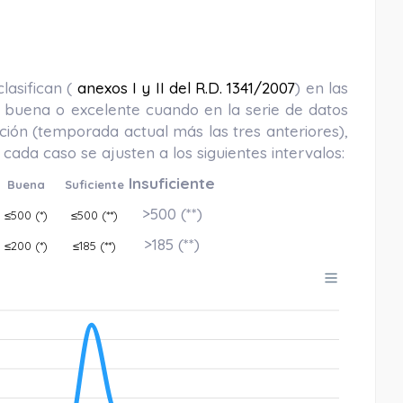
asifican (
anexos I y II del R.D. 1341/2007
) en las
te, buena o excelente cuando en la serie de datos
ción (temporada actual más las tres anteriores),
cada caso se ajusten a los siguientes intervalos:
Insuficiente
Buena
Suficiente
>500
(**)
≤500
(*)
≤500
(**)
>185
(**)
≤200
(*)
≤185
(**)