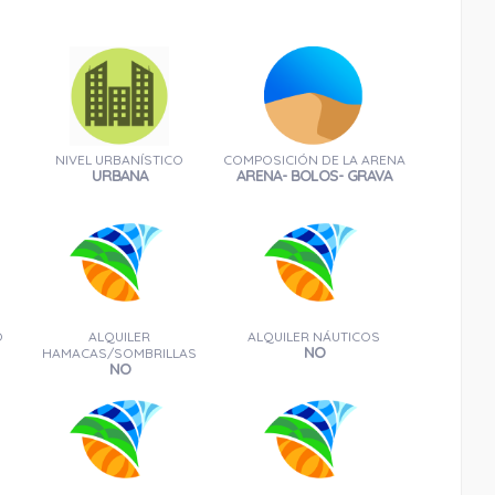
1.02 Km
Cómo llegar
Ver en google maps
NIVEL URBANÍSTICO
COMPOSICIÓN DE LA ARENA
URBANA
ARENA- BOLOS- GRAVA
Capilla de Nuestra Señora del Carmen
O
ALQUILER
ALQUILER NÁUTICOS
NO
HAMACAS/SOMBRILLAS
NO