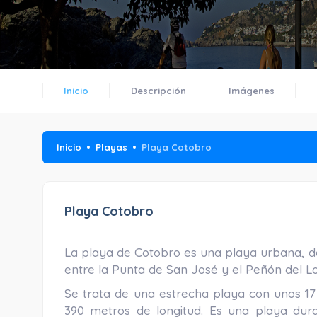
Inicio
Descripción
Imágenes
Inicio
Playas
Playa Cotobro
Playa Cotobro
La playa de Cotobro es una playa urbana, de
entre la Punta de San José y el Peñón del L
Se trata de una estrecha playa con unos 17
390 metros de longitud. Es una playa du