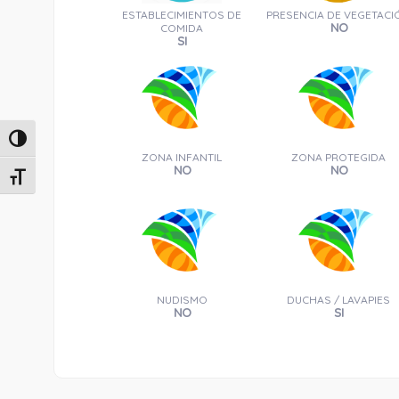
ESTABLECIMIENTOS DE
PRESENCIA DE VEGETACI
NO
COMIDA
SI
Alternar alto contraste
ZONA INFANTIL
ZONA PROTEGIDA
NO
NO
Alternar tamaño de letra
NUDISMO
DUCHAS / LAVAPIES
NO
SI