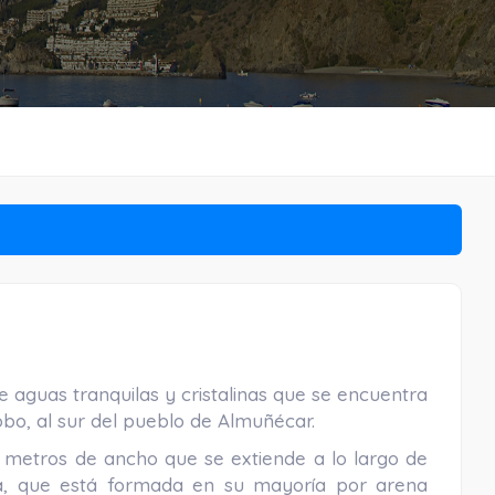
 aguas tranquilas y cristalinas que se encuentra
obo, al sur del pueblo de Almuñécar.
 metros de ancho que se extiende a lo largo de
ra, que está formada en su mayoría por arena