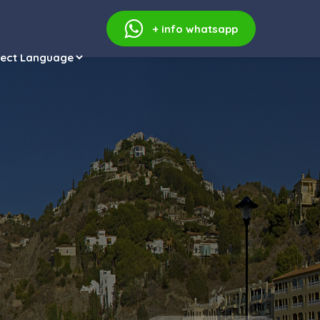
+ info
whatsapp