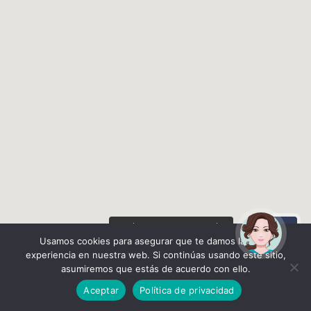
¡Hola! Soy Noy. ¿Puedo
ayudarte?
Usamos cookies para asegurar que te damos la mejor
experiencia en nuestra web. Si continúas usando este sitio,
Anterior
Siguiente
asumiremos que estás de acuerdo con ello.
Aceptar
Política de privacidad