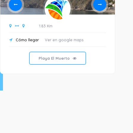
1.83 Km
Cómo llegar
Ver en google maps
C
Playa El Muerto