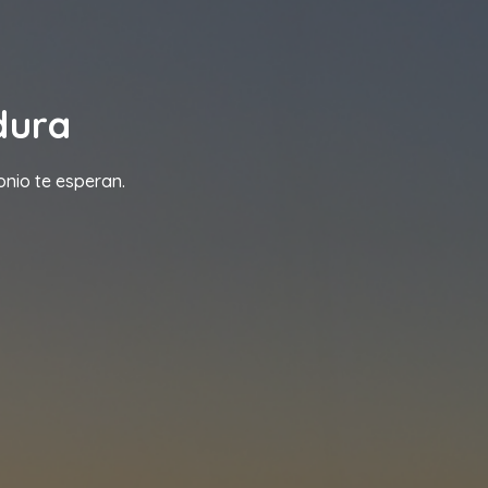
dura
onio te esperan.