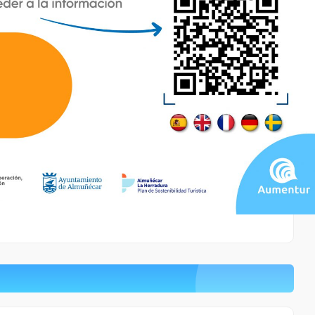
0.17 Km
Cómo llegar
Ver en google maps
Playa La Herradura