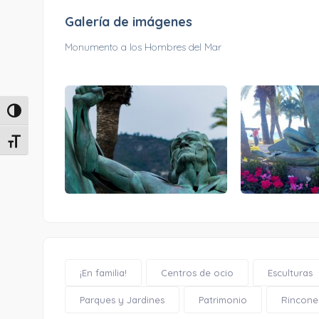
Galería de imágenes
Monumento a los Hombres del Mar
Alternar alto contraste
Alternar tamaño de letra
¡En familia!
Centros de ocio
Esculturas
Parques y Jardines
Patrimonio
Rincone