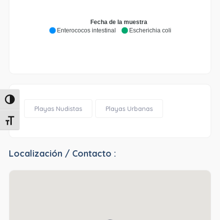
Fecha de la muestra
Enterococos intestinal
Escherichia coli
Alternar alto contraste
Playas Nudistas
Playas Urbanas
Alternar tamaño de letra
Localización / Contacto :