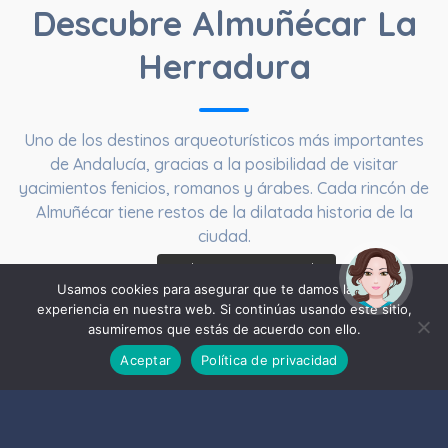
Descubre Almuñécar La
Herradura
Uno de los destinos arqueoturísticos más importantes
de Andalucía, gracias a la posibilidad de visitar
yacimientos fenicios, romanos y árabes. Cada rincón de
Almuñécar tiene restos de la dilatada historia de la
ciudad.
¡Hola! Soy Noy. ¿Puedo
ayudarte?
Usamos cookies para asegurar que te damos la mejor
experiencia en nuestra web. Si continúas usando este sitio,
asumiremos que estás de acuerdo con ello.
10933
Aceptar
Política de privacidad