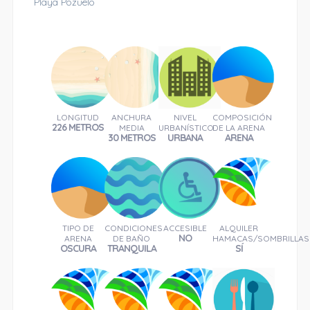
Playa Pozuelo
LONGITUD
ANCHURA
NIVEL
COMPOSICIÓN
226 METROS
MEDIA
URBANÍSTICO
DE LA ARENA
30 METROS
URBANA
ARENA
TIPO DE
CONDICIONES
ACCESIBLE
ALQUILER
NO
ARENA
DE BAÑO
HAMACAS/SOMBRILLAS
OSCURA
TRANQUILA
SÍ