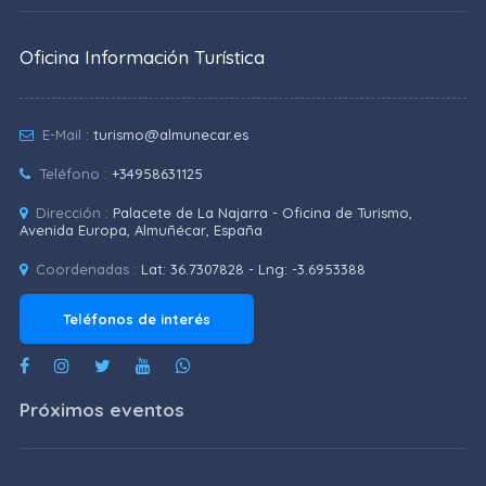
Oficina Información Turística
E-Mail :
turismo@almunecar.es
Teléfono :
+34958631125
Dirección :
Palacete de La Najarra - Oficina de Turismo,
Avenida Europa, Almuñécar, España
Coordenadas :
Lat: 36.7307828 - Lng: -3.6953388
Teléfonos de interés
Próximos eventos