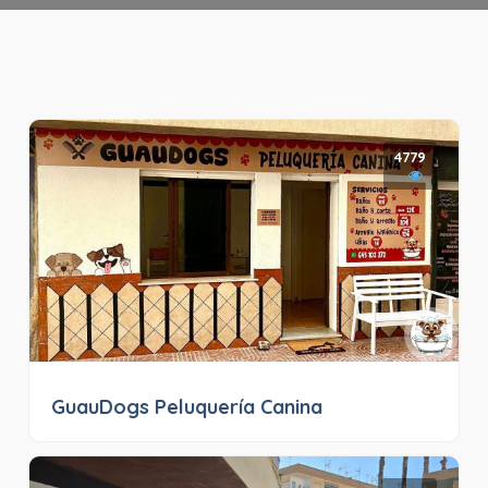
4779
GuauDogs Peluquería Canina