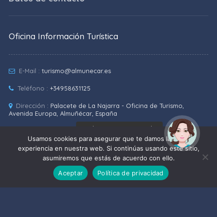
Oficina Información Turística
E-Mail :
turismo@almunecar.es
Teléfono :
+34958631125
Dirección :
Palacete de La Najarra - Oficina de Turismo,
Avenida Europa, Almuñécar, España
¡Hola! Soy Noy. ¿Puedo
Coordenadas :
Lat: 36.7307828 - Lng: -3.6953388
ayudarte?
Usamos cookies para asegurar que te damos la mejor
experiencia en nuestra web. Si continúas usando este sitio,
Teléfonos de interés
asumiremos que estás de acuerdo con ello.
Aceptar
Política de privacidad
Próximos eventos