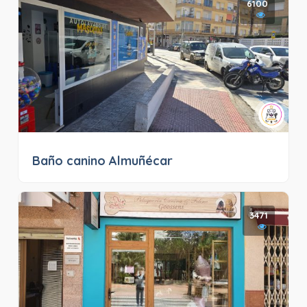
6100
Baño canino Almuñécar
3471