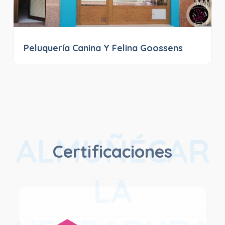
Peluquería Canina Y Felina Goossens
ALMUÑÉCAR
Certificaciones
LA