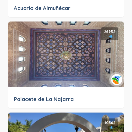
Acuario de Almuñécar
26952
Palacete de La Najarra
10362