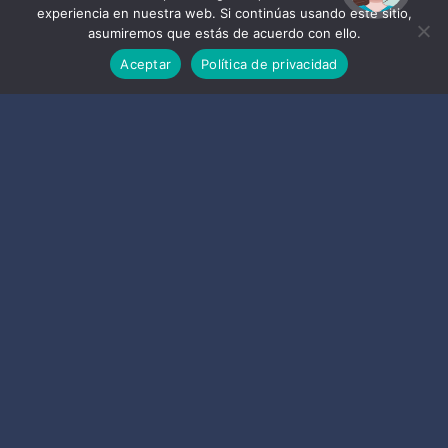
experiencia en nuestra web. Si continúas usando este sitio,
asumiremos que estás de acuerdo con ello.
Aceptar
Política de privacidad
1
2
3
ALMUÑÉCAR
Certificaciones
LA
HERRADURA