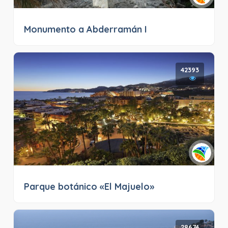
Monumento a Abderramán I
42393
Parque botánico «El Majuelo»
28674