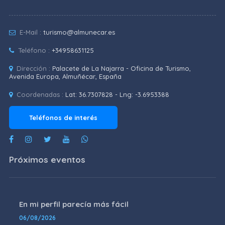
E-Mail :
turismo@almunecar.es
Teléfono :
+34958631125
Dirección :
Palacete de La Najarra - Oficina de Turismo,
Avenida Europa, Almuñécar, España
Coordenadas :
Lat: 36.7307828 - Lng: -3.6953388
Teléfonos de interés
Próximos eventos
En mi perfil parecía más fácil
06/08/2026