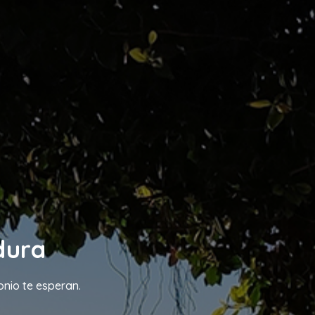
dura
onio te esperan.