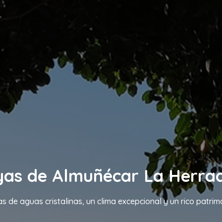
yas de Almuñécar La Herra
s de aguas cristalinas, un clima excepcional y un rico patrim