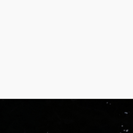
1.02 Km
Cómo llegar
Ver en google maps
Playa Cotobro