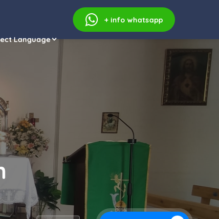
+ info
whatsapp
n