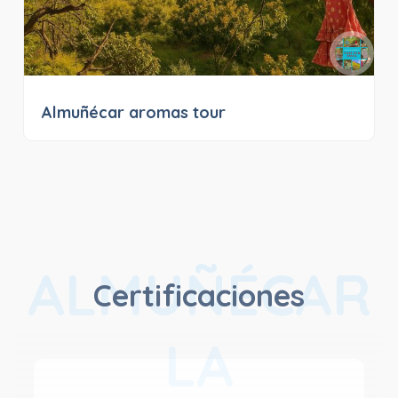
Almuñécar aromas tour
ALMUÑÉCAR
Certificaciones
LA