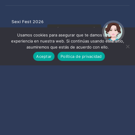
Sexi Fest 2026
¡Hola! Soy Noy. ¿Puedo
07/08/2026
ayudarte?
Usamos cookies para asegurar que te damos la mejor
experiencia en nuestra web. Si continúas usando este sitio,
SexiFest 2026
asumiremos que estás de acuerdo con ello.
08/08/2026
Aceptar
Política de privacidad
BANDA MUNICIPAL DE MÚSICA DE
ALMUÑÉCAR: CONCIERTO DE
VERANO
08/08/2026
Visitas guiadas a la Iglesia de la
Encarnación
08/08/2026