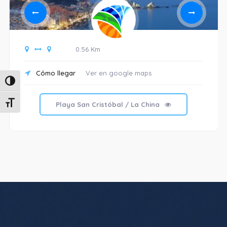
0.56 Km
Cómo llegar
Ver en google maps
Alternar alto contraste
Alternar tamaño de letra
Playa San Cristóbal / La China