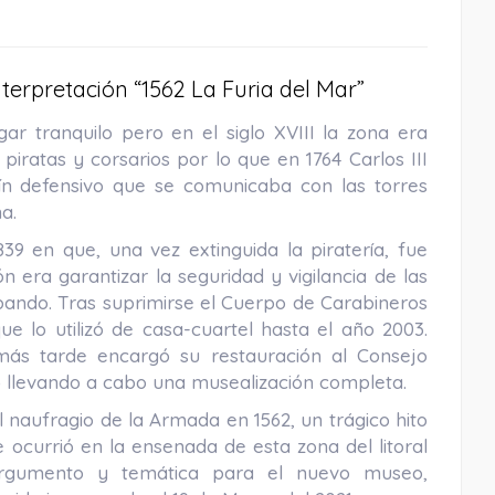
nterpretación “1562 La Furia del Mar”
ar tranquilo pero en el siglo XVIII la zona era
iratas y corsarios por lo que en 1764 Carlos III
rtín defensivo que se comunicaba con las torres
a.
839 en que, una vez extinguida la piratería, fue
 era garantizar la seguridad y vigilancia de las
abando. Tras suprimirse el Cuerpo de Carabineros
ue lo utilizó de casa-cuartel hasta el año 2003.
más tarde encargó su restauración al Consejo
C) llevando a cabo una musealización completa.
 naufragio de la Armada en 1562, un trágico hito
 ocurrió en la ensenada de esta zona del litoral
 argumento y temática para el nuevo museo,
Playa La Calaiza