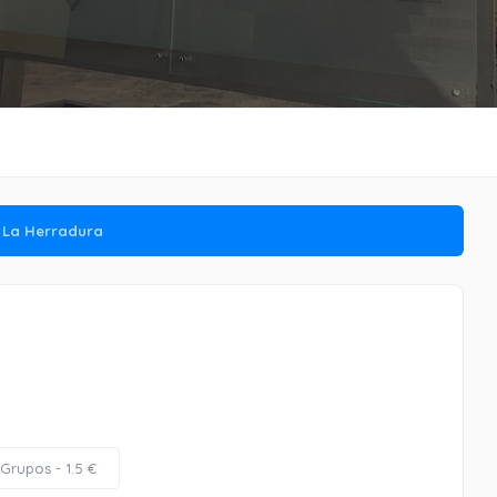
e La Herradura
Grupos - 1.5 €