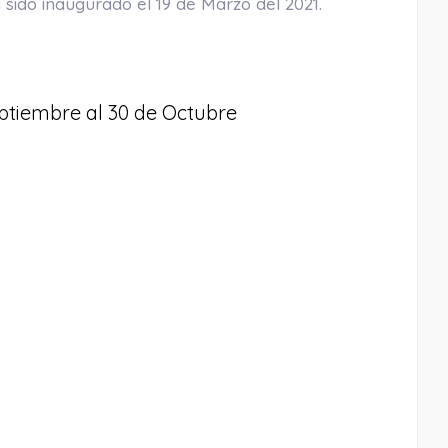
 sido inaugurado el 19 de Marzo del 2021.
Septiembre al 30 de Octubre
1.36 Km
Cómo llegar
Ver en google maps
Playa La Calaiza