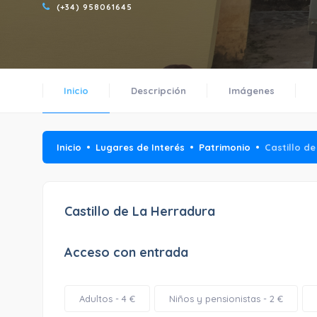
(+34) 958061645
Inicio
Descripción
Imágenes
Inicio
Lugares de Interés
Patrimonio
Castillo d
Castillo de La Herradura
Acceso con entrada
Adultos - 4 €
Niños y pensionistas - 2 €