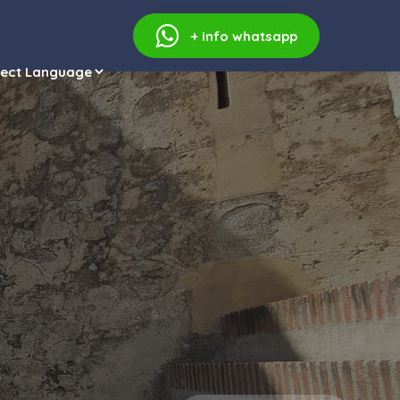
+ info
whatsapp