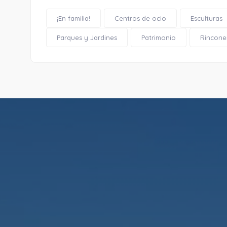
¡En familia!
Centros de ocio
Esculturas
Parques y Jardines
Patrimonio
Rincone