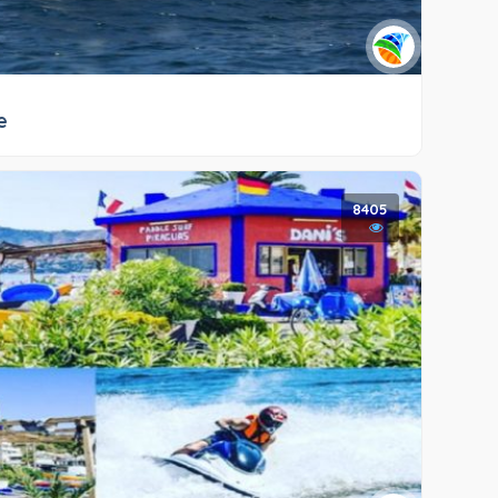
e
8405