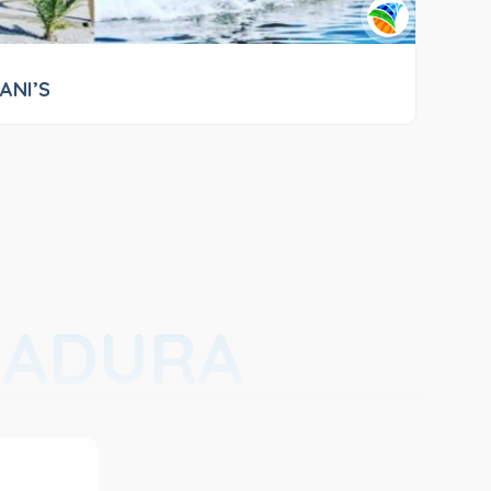
DANI’S
RADURA