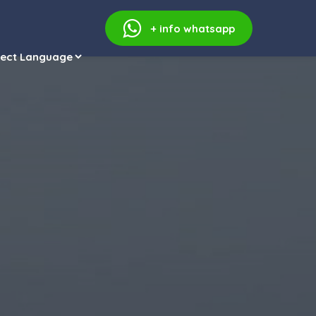
+ info
whatsapp