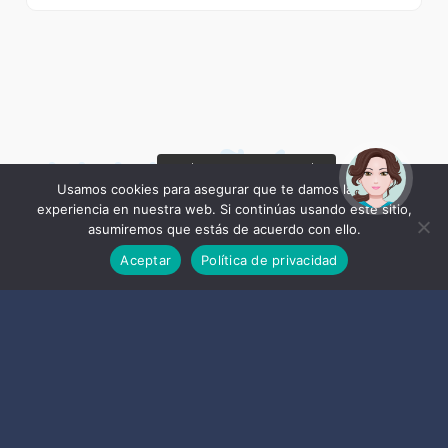
ALMUÑÉCAR
¡Hola! Soy Noy. ¿Puedo
Certificaciones
ayudarte?
Usamos cookies para asegurar que te damos la mejor
experiencia en nuestra web. Si continúas usando este sitio,
asumiremos que estás de acuerdo con ello.
LA
Aceptar
Política de privacidad
HERRADURA