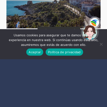
¡Hola! Soy Noy. ¿Puedo
ayudarte?
Usamos cookies para asegurar que te damos la mejor
ALMUÑÉCAR 100% LÍMITES COVID
experiencia en nuestra web. Si continúas usando este sitio,
asumiremos que estás de acuerdo con ello.
Aceptar
Política de privacidad
2470