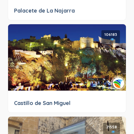
Palacete de La Najarra
106183
Castillo de San Miguel
21558