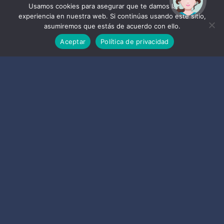
ayudarte?
Usamos cookies para asegurar que te damos la mejor
experiencia en nuestra web. Si continúas usando este sitio,
asumiremos que estás de acuerdo con ello.
1
2
3
Aceptar
Política de privacidad
ALMUÑÉCAR
Certificaciones
LA
HERRADURA