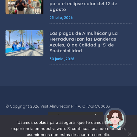
para el eclipse solar del 12 de
agosto
23 julio, 2026
Las playas de Almuñécar y La
Herradura izan las Banderas
Azules, Q de Calidad y ‘S’ de
Sostenibilidad
30 junio, 2026
© Copyright 2026 Visit Almunecar R.T.A. OT/GR/00003
¡Hola! Soy Noy. ¿Puedo
POLÍTICA DE
POLÍTICA
AVISO
POLÍTICA DE
ayudarte?
Usamos cookies para asegurar que te damos la mejor
PRIVACIDAD
DE COOKIES
LEGAL
ACCESIBILIDAD
experiencia en nuestra web. Si continúas usando este sitio,
asumiremos que estás de acuerdo con ello.