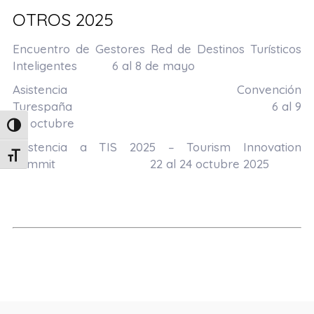
OTROS 2025
Encuentro de Gestores Red de Destinos Turísticos
Inteligentes 6 al 8 de mayo
Asistencia Convención
Turespaña 6 al 9
de octubre
Alternar alto contraste
Asistencia a
TIS 2025
– Tourism Innovation
Alternar tamaño de letra
Summit 22 al 24 octubre 2025