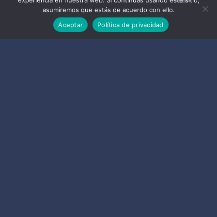
experiencia en nuestra web. Si continúas usando este sitio,
asumiremos que estás de acuerdo con ello.
Aceptar
Política de privacidad
COMPARTIR
Siguiente
Almuñécar y La Herradura repartirán gafas
homologadas para el eclipse solar del 12 de