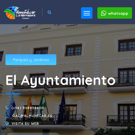
whatsapp
Parques y Jardines
El Ayuntamiento
(+34) 958838600
OAC@ALMUNECAR.ES
VISITA SU WEB