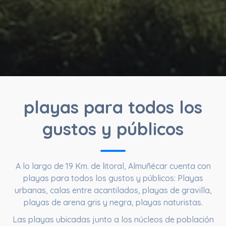
playas para todos los
gustos y públicos
A lo largo de
19 Km. de litoral
, Almuñécar cuenta con
playas para todos los gustos y públicos: Playas
urbanas, calas entre acantilados, playas de gravilla,
playas de arena gris y negra, playas naturistas.
Las playas ubicadas junto a los núcleos de población