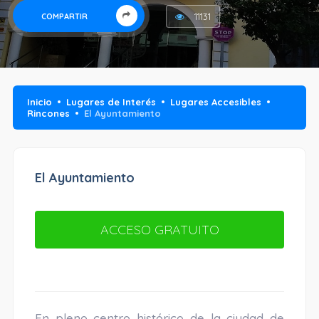
11131
COMPARTIR
Inicio
Lugares de Interés
Lugares Accesibles
Rincones
El Ayuntamiento
El Ayuntamiento
ACCESO GRATUITO
En pleno centro histórico de la ciudad de