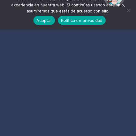
experiencia en nuestra web. Si continúas usando este sitio,
asumiremos que estás de acuerdo con ello.
Aceptar
Política de privacidad
1
2
3
4
ALMUÑÉCAR
Certificaciones
LA
HERRADURA