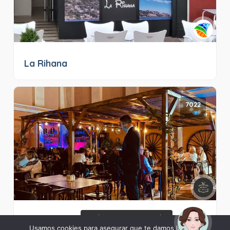
La Rihana
7022
¡Hola! Soy Noy. ¿Puedo
Mesón La Terraza
ayudarte?
Usamos cookies para asegurar que te damos la mejor