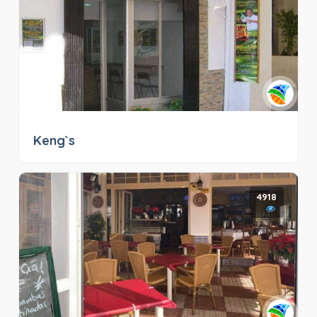
Keng`s
4918