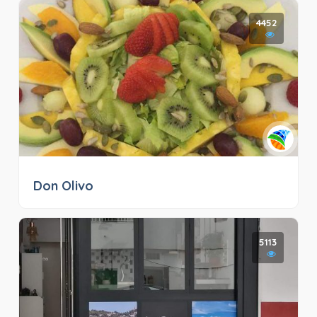
4452
Don Olivo
5113