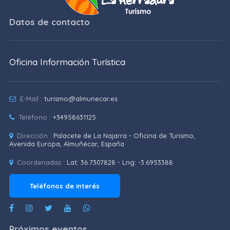
Datos de contacto
Oficina Información Turística
E-Mail :
turismo@almunecar.es
Teléfono :
+34958631125
Dirección :
Palacete de La Najarra - Oficina de Turismo,
Avenida Europa, Almuñécar, España
Coordenadas :
Lat: 36.7307828 - Lng: -3.6953388
Teléfonos de interés
Próximos eventos