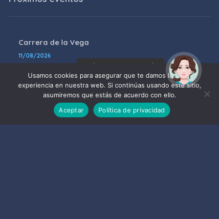
Carrera de la Vega
11/08/2026
¡Hola! Soy Noy. ¿Puedo
ayudarte?
Usamos cookies para asegurar que te damos la mejor
I FESTIVAL INTERNACIONAL DE
experiencia en nuestra web. Si continúas usando este sitio,
ÓPERA – ALMUÑÉCAR: ÓPERA
asumiremos que estás de acuerdo con ello.
NACIONAL DE MOLDAVIA y
ORQUESTA DE LA ÓPERA NACIONAL
Aceptar
Política de privacidad
DE MOLDAVIA
16/08/2026
XXII Open de tenis a la amistad
17/08/2026
Tributo a Disney – «Magia, el
musical de los sueños»
18/08/2026