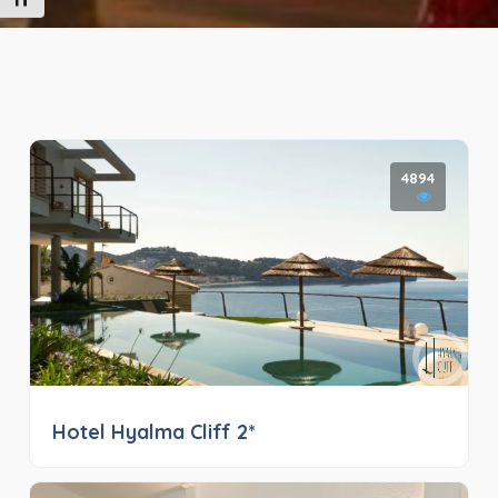
Alternar tamaño de letra
4894
Hotel Hyalma Cliff 2*