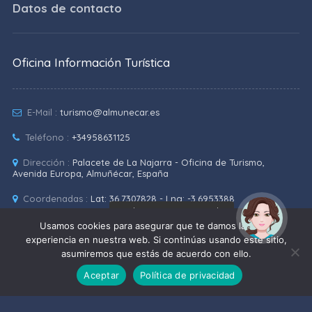
Datos de contacto
Oficina Información Turística
E-Mail :
turismo@almunecar.es
Teléfono :
+34958631125
Dirección :
Palacete de La Najarra - Oficina de Turismo,
Avenida Europa, Almuñécar, España
Coordenadas :
Lat: 36.7307828 - Lng: -3.6953388
¡Hola! Soy Noy. ¿Puedo
ayudarte?
Usamos cookies para asegurar que te damos la mejor
Teléfonos de interés
experiencia en nuestra web. Si continúas usando este sitio,
asumiremos que estás de acuerdo con ello.
Aceptar
Política de privacidad
Próximos eventos