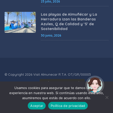
23 julio, 2026
Las playas de Almuñécar y La
Herradura izan las Banderas
Azules, Q de Calidad y ‘S’ de
Sostenibilidad
30 junio, 2026
© Copyright 2026 Visit Almunecar R.T.A. OT/GR/00003
¡Hola! Soy Noy. ¿Puedo
POLÍTICA DE
POLÍTICA
AVISO
POLÍTICA DE
ayudarte?
Usamos cookies para asegurar que te damos la mejor
PRIVACIDAD
DE COOKIES
LEGAL
ACCESIBILIDAD
experiencia en nuestra web. Si continúas usando este sitio,
asumiremos que estás de acuerdo con ello.
Desarrollado con cariño por soluciones-internet.es
Aceptar
Política de privacidad