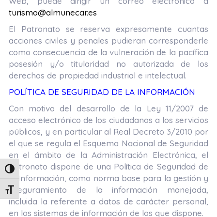
Web, puede dirigir un correo electrónico a
turismo@almunecar.es
El Patronato se reserva expresamente cuantas
acciones civiles y penales pudieran corresponderle
como consecuencia de la vulneración de la pacífica
posesión y/o titularidad no autorizada de los
derechos de propiedad industrial e intelectual.
POLÍTICA DE SEGURIDAD DE LA INFORMACIÓN
Con motivo del desarrollo de la Ley 11/2007 de
acceso electrónico de los ciudadanos a los servicios
públicos, y en particular al Real Decreto 3/2010 por
el que se regula el Esquema Nacional de Seguridad
en el ámbito de la Administración Electrónica, el
Patronato dispone de una Política de Seguridad de
Alternar alto contraste
la Información, como norma base para la gestión y
aseguramiento de la información manejada,
Alternar tamaño de letra
incluida la referente a datos de carácter personal,
en los sistemas de información de los que dispone.