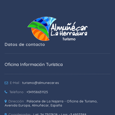
Datos de contacto
Oficina Información Turística
E-Mail :
turismo@almunecar.es
Teléfono :
+34958631125
Dirección :
Palacete de La Najarra - Oficina de Turismo,
Avenida Europa, Almuñécar, España
Coordenadas :
Lat: 36.7307828 - Lng: -3.6953388