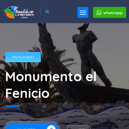
whatsapp
Monuments
Monumento el
Fenicio