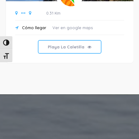
0.31 Km
Cómo llegar
Ver en google maps
Alternar alto contraste
Playa La Caletilla
Alternar tamaño de letra