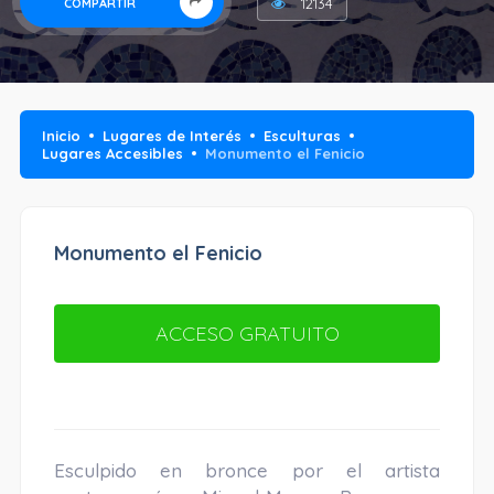
12134
COMPARTIR
Inicio
Lugares de Interés
Esculturas
Lugares Accesibles
Monumento el Fenicio
Monumento el Fenicio
ACCESO GRATUITO
Esculpido en bronce por el artista