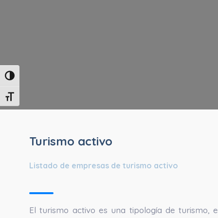
Alternar alto contraste
Alternar tamaño de letra
Turismo activo
Listado de empresas de turismo activo
El turismo activo es una tipología de turismo, 