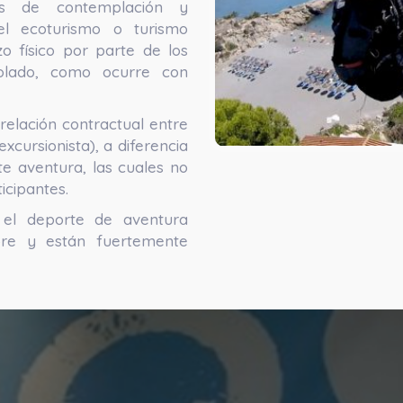
des de contemplación y
el ecoturismo o turismo
zo físico por parte de los
trolado, como ocurre con
 relación contractual entre
excursionista), a diferencia
te aventura, las cuales no
icipantes.
y el deporte de aventura
libre y están fuertemente