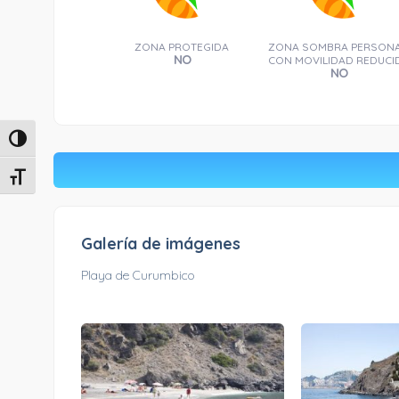
ZONA PROTEGIDA
ZONA SOMBRA PERSON
NO
CON MOVILIDAD REDUCI
NO
Alternar alto contraste
Alternar tamaño de letra
Galería de imágenes
Playa de Curumbico