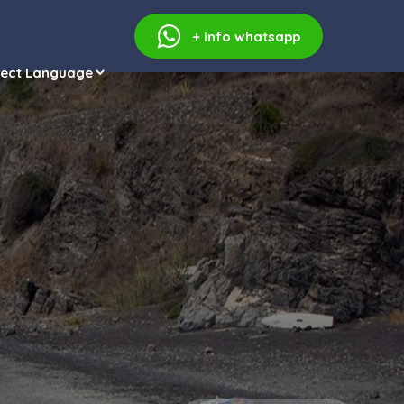
+ info
whatsapp