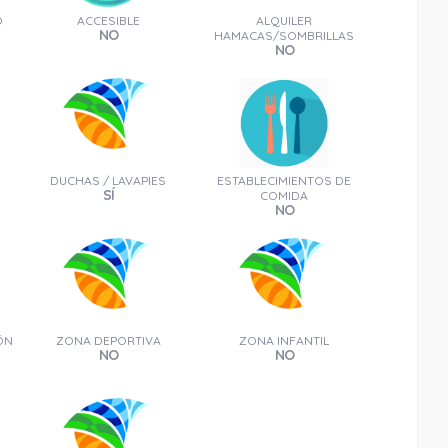
O
ACCESIBLE
ALQUILER
NO
HAMACAS/SOMBRILLAS
NO
0.19 Km
Cómo llegar
Ver en google maps
DUCHAS / LAVAPIES
ESTABLECIMIENTOS DE
SÍ
Torre de Enmedio
COMIDA
NO
ÓN
ZONA DEPORTIVA
ZONA INFANTIL
NO
NO