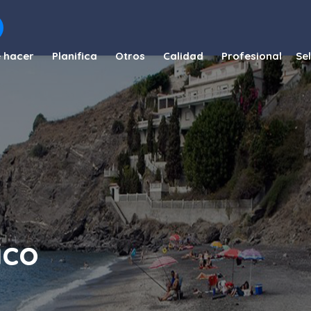
 hacer
Planifica
Otros
Calidad
Profesional
ico