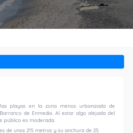
ñas playas en la zona menos urbanizada de
Barranco de Enmedio. Al estar algo alejada del
de público es moderada.
 es de unos 215 metros y su anchura de 25.