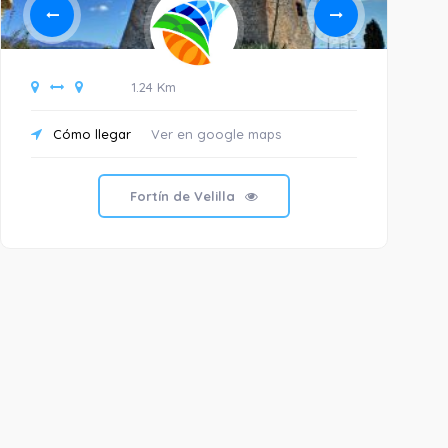
1.24 Km
Cómo llegar
Ver en google maps
C
Fortín de Velilla