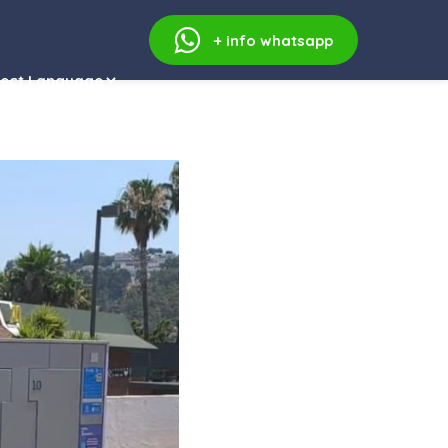
+ info
whatsapp