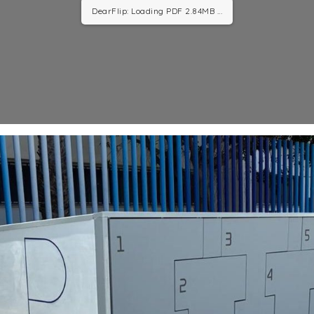
DearFlip: Loading PDF 8.79MB ...
aa