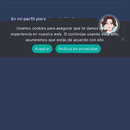
En mi perfil parecía más fácil
¡Hola! Soy Noy. ¿Puedo
06/08/2026
ayudarte?
Usamos cookies para asegurar que te damos la mejor
experiencia en nuestra web. Si continúas usando este sitio,
asumiremos que estás de acuerdo con ello.
Pregón Ntra. Sra. de La Antigua
Coronada
Aceptar
Política de privacidad
06/08/2026
DAVID GÓMEZ: «1 piano y 200 velas,
The original»
06/08/2026
Sexi Fest 2026
07/08/2026
Últimas publicaciones