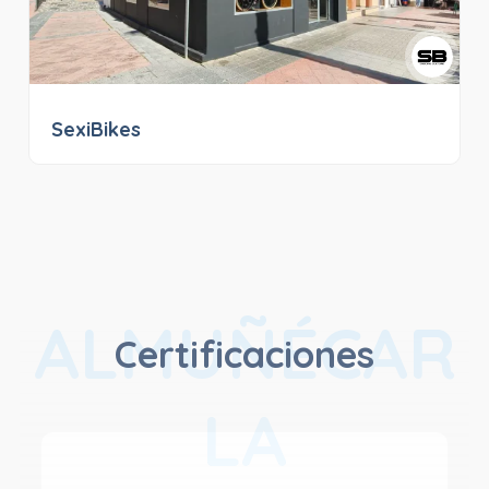
SexiBikes
ALMUÑÉCAR
Certificaciones
LA