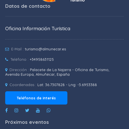
Datos de contacto
Oficina Información Turística
E-Mail :
turismo@almunecar.es
Teléfono :
+34958631125
Dirección :
Palacete de La Najarra - Oficina de Turismo,
Avenida Europa, Almuñécar, España
Coordenadas :
Lat: 36.7307828 - Lng: -3.6953388
Teléfonos de interés
Próximos eventos