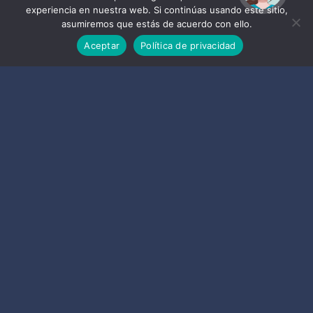
experiencia en nuestra web. Si continúas usando este sitio,
BayGo (La Herradura)
asumiremos que estás de acuerdo con ello.
Aceptar
Política de privacidad
661
Vinum & Sol Almuñécar
7950