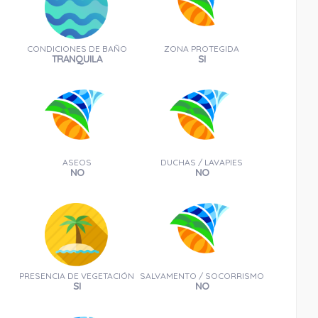
CONDICIONES DE BAÑO
ZONA PROTEGIDA
TRANQUILA
SI
1.36 Km
Cómo llegar
Ver en google maps
Teléfono:
(+34) 958061645
ASEOS
DUCHAS / LAVAPIES
NO
NO
Castillo de La Herradura
PRESENCIA DE VEGETACIÓN
SALVAMENTO / SOCORRISMO
SI
NO