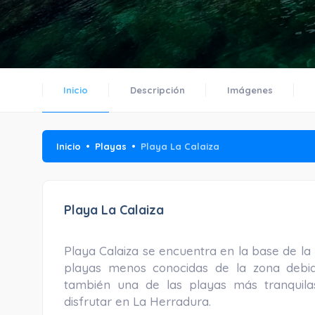
Inicio
Descripción
Imágenes
Inicio
Playas
Playa La Calaiza
Playa La Calaiza
Playa Calaiza se encuentra en la base de la
playas menos conocidas de la zona debid
también una de las playas más tranquila
disfrutar en La Herradura.