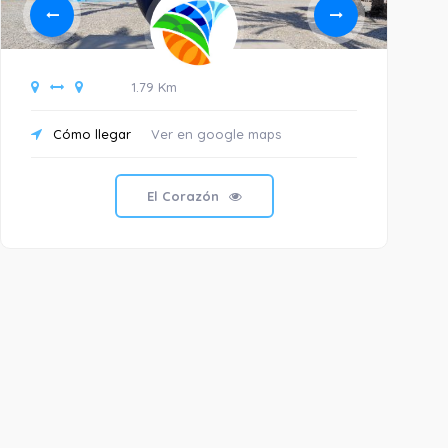
1.79 Km
Cómo llegar
Ver en google maps
C
T
El Corazón
E