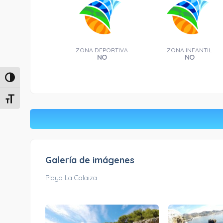
ZONA DEPORTIVA
ZONA INFANTIL
NO
NO
Alternar alto contraste
Alternar tamaño de letra
Galería de imágenes
Playa La Calaiza