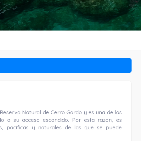
 Reserva Natural de Cerro Gordo y es una de las
o a su acceso escondido. Por esta razón, es
s, pacíficas y naturales de las que se puede