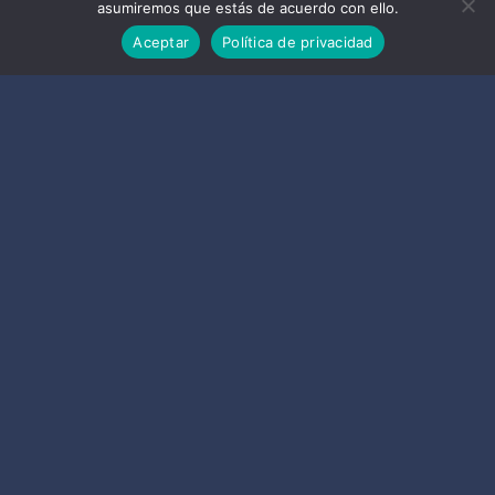
asumiremos que estás de acuerdo con ello.
Aceptar
Política de privacidad
ALMUÑÉCAR
Certificaciones
LA
HERRADURA