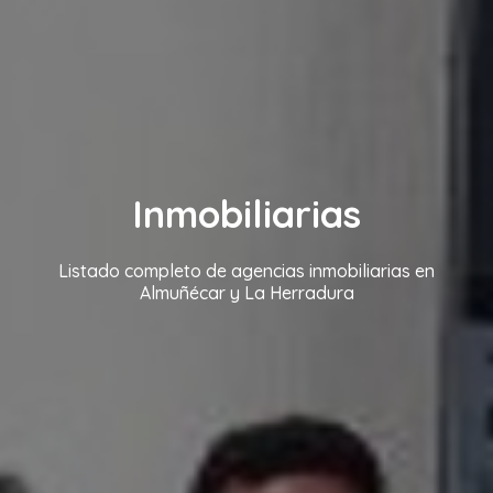
Inmobiliarias
Listado completo de agencias inmobiliarias en
Almuñécar y La Herradura