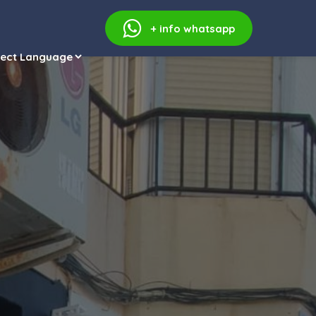
+ info
whatsapp