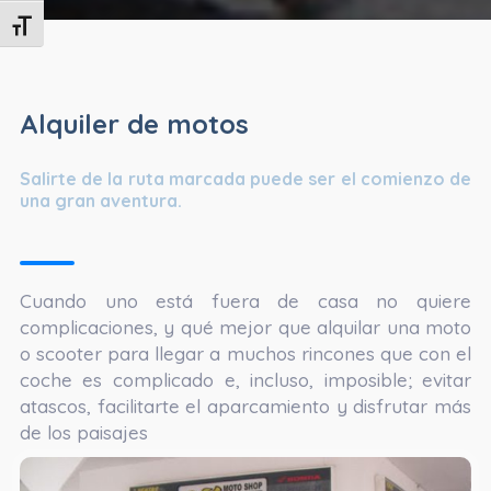
Alternar tamaño de letra
Alquiler de motos
Salirte de la ruta marcada puede ser el comienzo de
una gran aventura.
Cuando uno está fuera de casa no quiere
complicaciones, y qué mejor que alquilar una moto
o scooter para llegar a muchos rincones que con el
coche es complicado e, incluso, imposible; evitar
atascos, facilitarte el aparcamiento y disfrutar más
de los paisajes