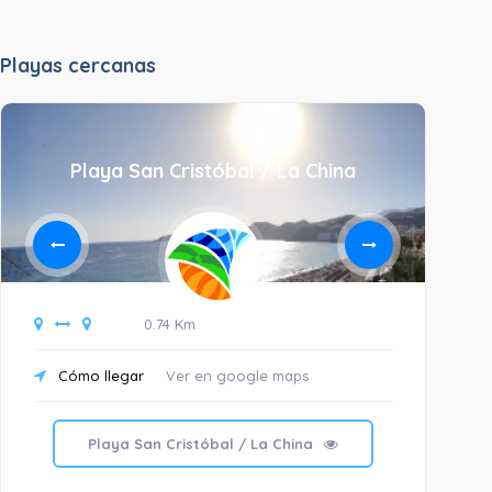
Playas cercanas
Playa San Cristóbal / La China
0.74 Km
Cómo llegar
Ver en google maps
C
Playa San Cristóbal / La China