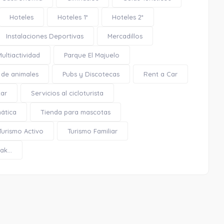
Hoteles
Hoteles 1*
Hoteles 2*
Instalaciones Deportivas
Mercadillos
Monumento a Laurie Lee
Multiactividad
Parque El Majuelo
 de animales
Pubs y Discotecas
Rent a Car
tar
Servicios al cicloturista
mática
Tienda para mascotas
0.02 Km
Turismo Activo
Turismo Familiar
Cómo llegar
Ver en google maps
k...
Monumento a Laurie Lee