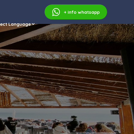
+ info
whatsapp