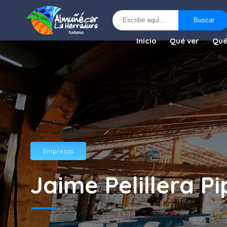
Buscar
Buscar
Inicio
Qué ver
Qué
Empresas
Jaime Pelillera P