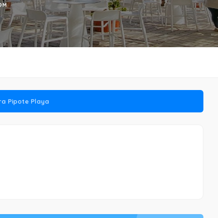
OM
era Pipote Playa