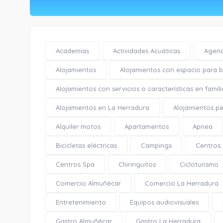
Academias
Actividades Acuáticas
Agenc
Alojamientos
Alojamientos con espacio para bi
Alojamientos con servicios o características en famili
Alojamientos en La Herradura
Alojamientos pe
Alquiler motos
Apartamentos
Apnea
Bicicletas eléctricas
Campings
Centros
Centros Spa
Chiringuitos
Cicloturismo
Comercio Almuñécar
Comercio La Herradura
Entretenimiento
Equipos audiovisuales
Gastro Almuñécar
Gastro La Herradura