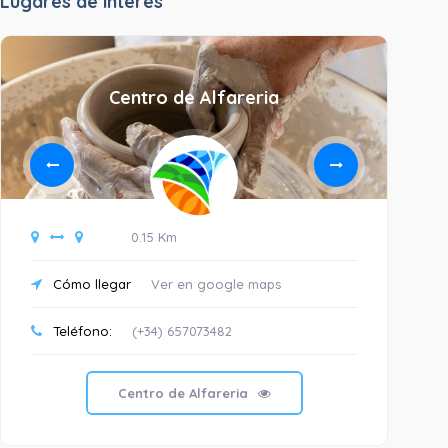
Lugarés de interés
Centro de Alfareria
0.15 Km
Cómo llegar
Ver en google maps
C
Teléfono:
(+34) 657073482
Centro de Alfareria