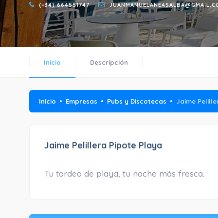
(+34) 664551747
JUANMANUELANEASALBA@GMAIL.C
Inicio
Descripción
Inicio
Empresas
Pubs y Discotecas
Jaime Pelill
Jaime Pelillera Pipote Playa
Tu tardeo de playa, tu noche más fresca.