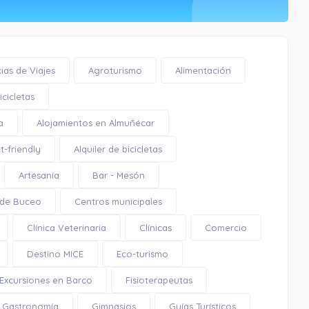
ias de Viajes
Agroturismo
Alimentación
cicletas
a
Alojamientos en Almuñécar
t-friendly
Alquiler de bicicletas
Artesanía
Bar - Mesón
 de Buceo
Centros municipales
Clínica Veterinaria
Clínicas
Comercio
Destino MICE
Eco-turismo
Excursiones en Barco
Fisioterapeutas
Gastronomía
Gimnasios
Guías Turísticos