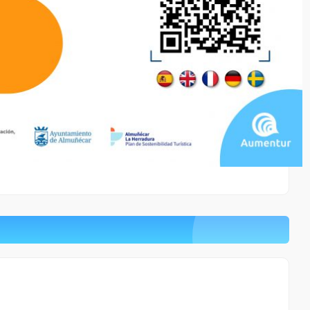
0.56 Km
Cómo llegar
Ver en google maps
Playa Puerta Del Mar