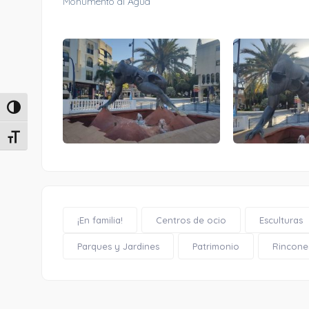
Monumento al Agua
Alternar alto contraste
Alternar tamaño de letra
¡En familia!
Centros de ocio
Esculturas
Parques y Jardines
Patrimonio
Rincone