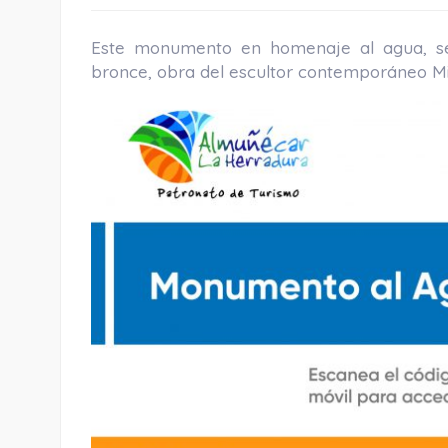
Este monumento en homenaje al agua, s
bronce, obra del escultor contemporáneo 