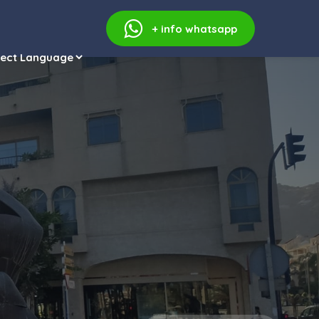
+ info
whatsapp