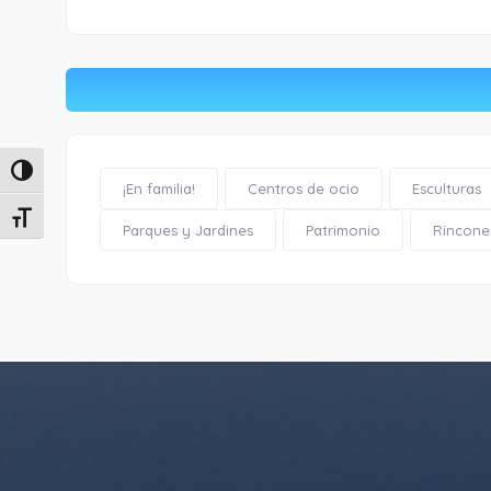
Alternar alto contraste
¡En familia!
Centros de ocio
Esculturas
Alternar tamaño de letra
Parques y Jardines
Patrimonio
Rincone