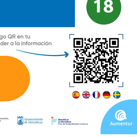
0.95 Km
Cómo llegar
Ver en google maps
Playa La Veintiuna