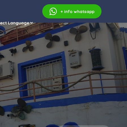
+ info
whatsapp