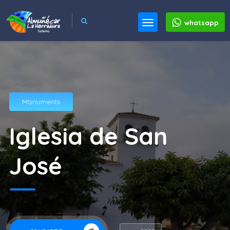
whatsapp
Monuments
Iglesia de San
José