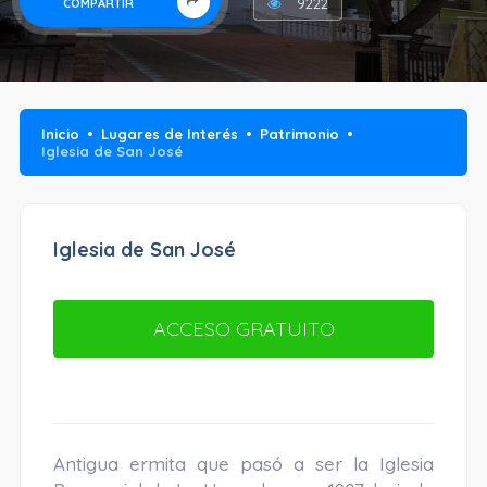
9222
COMPARTIR
Inicio
Lugares de Interés
Patrimonio
Iglesia de San José
Iglesia de San José
ACCESO GRATUITO
Antigua ermita que pasó a ser la Iglesia