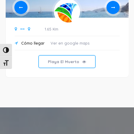
1.65 Km
Cómo llegar
Ver en google maps
Alternar alto contraste
Playa El Muerto
Alternar tamaño de letra