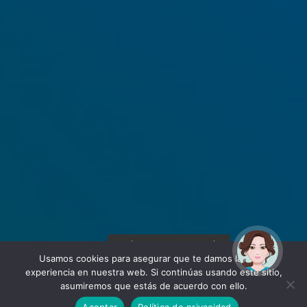
¡Hola! Soy Noy. ¿Puedo
ayudarte?
Usamos cookies para asegurar que te damos la mejor
experiencia en nuestra web. Si continúas usando este sitio,
asumiremos que estás de acuerdo con ello.
Aceptar
Política de privacidad