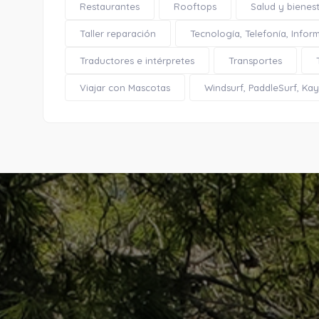
Restaurantes
Rooftops
Salud y bienes
Taller reparación
Tecnología, Telefonía, Infor
Traductores e intérpretes
Transportes
Viajar con Mascotas
Windsurf, PaddleSurf, Kaya