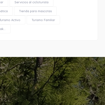
tar
Servicios al cicloturista
mática
Tienda para mascotas
Turismo Activo
Turismo Familiar
k...