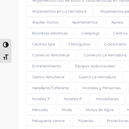
Alojamientos con servicios o características en famili
Alojamientos en La Herradura
Alojamientos pe
Alquiler motos
Apartamentos
Apnea
Bicicletas eléctricas
Campings
Centros
Centros Spa
Chiringuitos
Cicloturismo
Alternar alto contraste
Comercio Almuñécar
Comercio La Herradura
Alternar tamaño de letra
Entretenimiento
Equipos audiovisuales
Gastro Almuñécar
Gastro La Herradura
Heladería/Cafetería
Hostales y Pensiones
Hoteles 3*
Hoteles 4*
Inmobiliarias
Mercado
Moda
Motos de Agua
Peluquería canina
Pizzerías
Protectoras