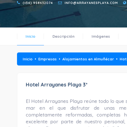
(+34) 958632074
INFO@ARRAYANESPLAYA.COM
Inicio
Descripción
Imágenes
Inicio
Empresas
Alojamientos en Almuñécar
Hot
Hotel Arrayanes Playa 3*
El Hotel Arrayanes Playa reúne todo lo que se
mar en el que disfrutar de unas merec
completamente reformadas, completas ha
excelente por parte de nuestro personal,