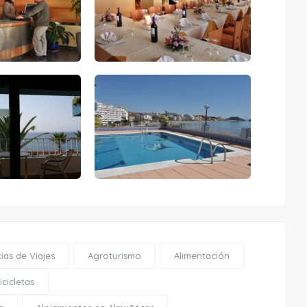
Capilla de Nuestra Señora del Carmen
0.34 Km
Cómo llegar
Ver en google maps
ias de Viajes
Agroturismo
Alimentación
Capilla de Nuestra Señora del Carmen
cicletas