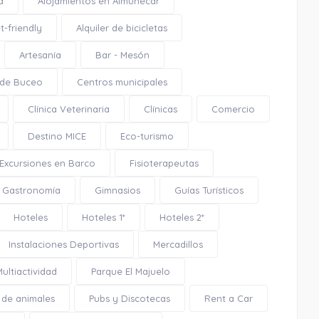
a
Alojamientos en Almuñécar
t-friendly
Alquiler de bicicletas
Artesanía
Bar - Mesón
 de Buceo
Centros municipales
Playa La Caletilla
Clínica Veterinaria
Clínicas
Comercio
Destino MICE
Eco-turismo
Excursiones en Barco
Fisioterapeutas
Gastronomía
Gimnasios
Guías Turísticos
1.01 Km
Hoteles
Hoteles 1*
Hoteles 2*
Cómo llegar
Ver en google maps
Instalaciones Deportivas
Mercadillos
Multiactividad
Parque El Majuelo
Playa La Caletilla
 de animales
Pubs y Discotecas
Rent a Car