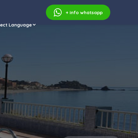
+ info
whatsapp