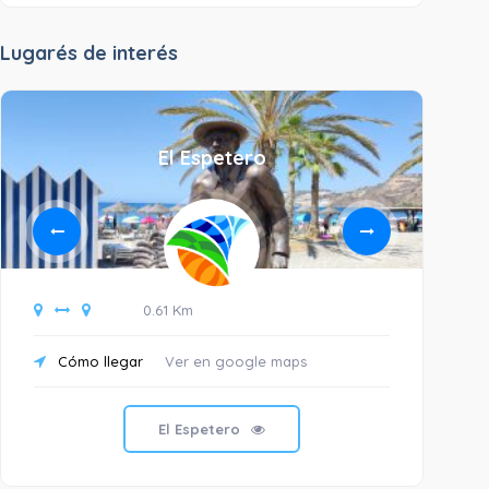
Lugarés de interés
El Espetero
0.61 Km
Cómo llegar
Ver en google maps
C
El Espetero