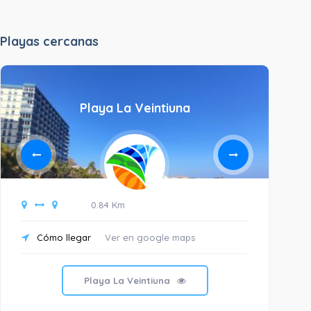
Playas cercanas
Playa La Veintiuna
0.84 Km
Cómo llegar
Ver en google maps
C
Playa La Veintiuna