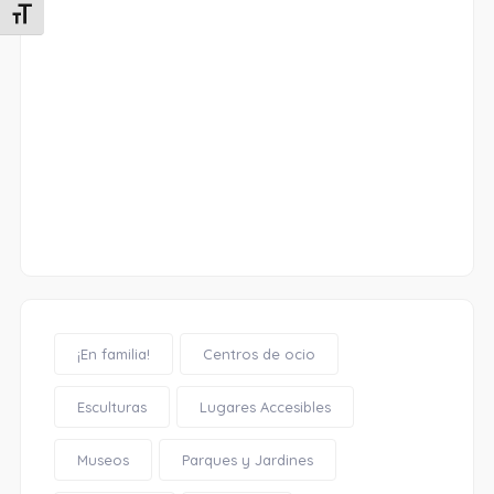
Alternar tamaño de letra
¡En familia!
Centros de ocio
Esculturas
Lugares Accesibles
Museos
Parques y Jardines