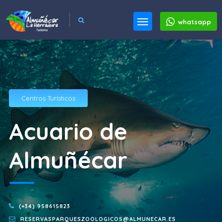
whatsapp
Centros Turísticos
Acuario de
Almuñécar
(+34) 958615823
RESERVASPARQUESZOOLOGICOS@ALMUNECAR.ES