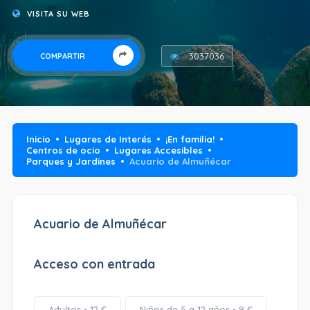
VISITA SU WEB
3037036
COMPARTIR
Inicio
Lugares de Interés
¡En familia!
Centros de ocio
Lugares Accesibles
Parques y Jardines
Acuario de Almuñécar
Acuario de Almuñécar
Acceso con entrada
Adultos - 12 €
Niños de 5 a 12 años - 9 €