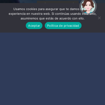
¡Hola! Soy Noy. ¿Puedo
ayudarte?
Usamos cookies para asegurar que te damos la mejor
experiencia en nuestra web. Si continúas usando este sitio,
asumiremos que estás de acuerdo con ello.
Aceptar
Política de privacidad
playas para todos los
gustos y públicos
A lo largo de
19 Km. de litoral
, Almuñécar cuenta con
playas para todos los gustos y públicos: Playas
urbanas, calas entre acantilados, playas de gravilla,
playas de arena gris y negra, playas naturistas.
Las playas ubicadas junto a los núcleos de población