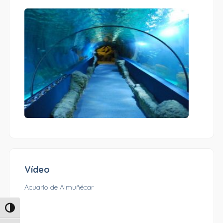
Vídeo
Acuario de Almuñécar
Alternar alto contraste