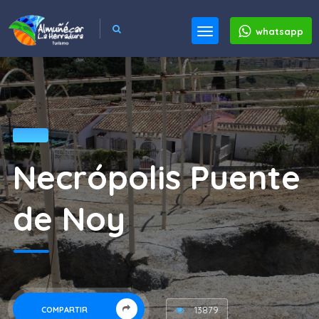
whatsapp
Necrópolis Puente
de Noy
13879
COMPARTIR