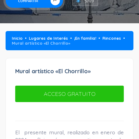
5789
COMPARTIR
Inicio
Lugares de Interés
¡En familia!
Rincones
Mural artístico «El Chorrillo»
Mural artístico «El Chorrillo»
ACCESO GRATUITO
El presente mural, realizado en enero de