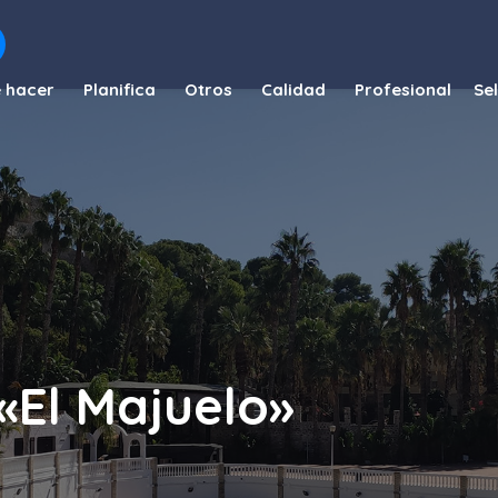
 hacer
Planifica
Otros
Calidad
Profesional
«El Majuelo»