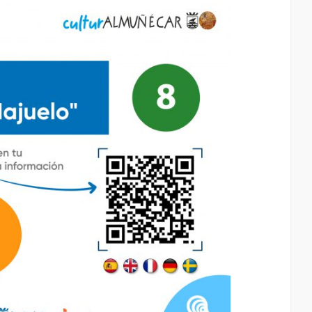
0.53 Km
Cómo llegar
Ver en google maps
Playa Puerta Del Mar