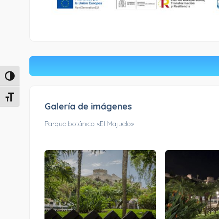
Alternar alto contraste
Alternar tamaño de letra
Galería de imágenes
Parque botánico «El Majuelo»