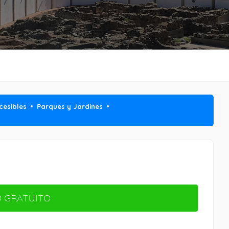
cesibles
Parques y Jardines
 GRATUITO