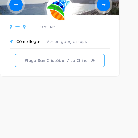
0.50 Km
Cómo llegar
Ver en google maps
C
Playa San Cristóbal / La China