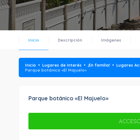
Inicio
Descripción
Imágenes
Inicio
Lugares de Interés
¡En familia!
Lugares Ac
Parque botánico «El Majuelo»
Parque botánico «El Majuelo»
ACCESO