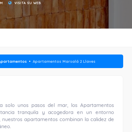
OM
VISITA SU WEB
Apartamentos
Apartamentos Marsalá 2 Llaves
 a solo unos pasos del mar, los Apartamentos
stancia tranquila y acogedora en un entorno
a, nuestros apartamentos combinan la calidez de
áneo.