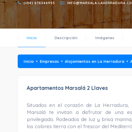
(+34) 676344955
INFO@MARSALA-LAHERRADURA.C
Inicio
Descripción
Imágenes
Inicio
Empresas
Alojamientos en La Herradura
Apartamentos Marsalá 2 Llaves
Situados en el corazón de La Herradura,
Marsalá te invitan a disfrutar de una e
privilegiado. Rodeados de luz y brisa marin
los colores tierra con el frescor del Mediterr