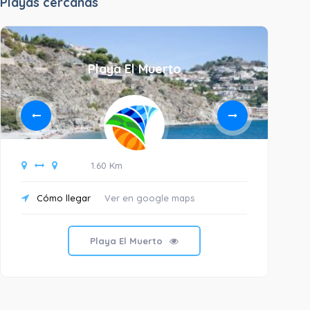
Playas cercanas
Playa El Muerto
1.60 Km
Cómo llegar
Ver en google maps
C
Playa El Muerto