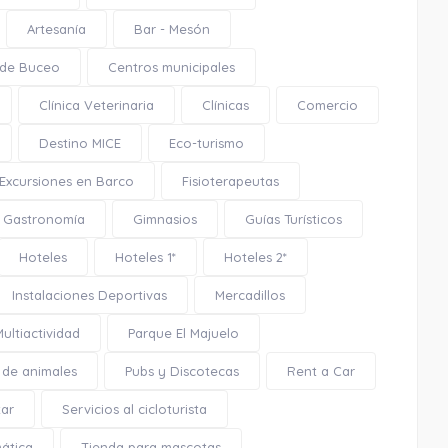
Artesanía
Bar - Mesón
 de Buceo
Centros municipales
Playa La Calaiza
Clínica Veterinaria
Clínicas
Comercio
Destino MICE
Eco-turismo
Excursiones en Barco
Fisioterapeutas
Gastronomía
Gimnasios
Guías Turísticos
2.14 Km
Hoteles
Hoteles 1*
Hoteles 2*
Cómo llegar
Ver en google maps
Instalaciones Deportivas
Mercadillos
Multiactividad
Parque El Majuelo
Playa La Calaiza
 de animales
Pubs y Discotecas
Rent a Car
tar
Servicios al cicloturista
mática
Tienda para mascotas