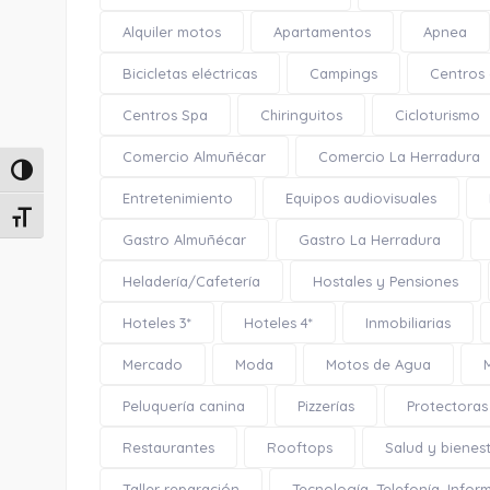
Alquiler motos
Apartamentos
Apnea
Bicicletas eléctricas
Campings
Centros
Centros Spa
Chiringuitos
Cicloturismo
Comercio Almuñécar
Comercio La Herradura
Alternar alto contraste
Entretenimiento
Equipos audiovisuales
Alternar tamaño de letra
Gastro Almuñécar
Gastro La Herradura
Heladería/Cafetería
Hostales y Pensiones
Hoteles 3*
Hoteles 4*
Inmobiliarias
Mercado
Moda
Motos de Agua
Peluquería canina
Pizzerías
Protectoras
Restaurantes
Rooftops
Salud y bienes
Taller reparación
Tecnología, Telefonía, Infor