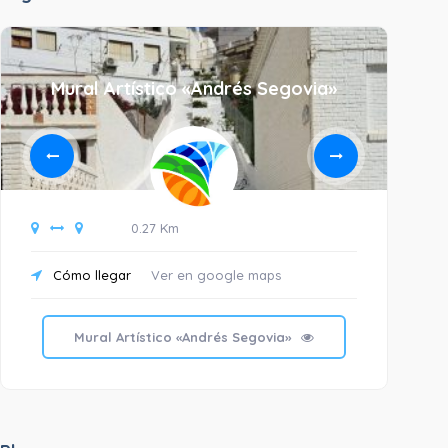
Mural Artístico «Andrés Segovia»
0.27 Km
Cómo llegar
Ver en google maps
C
Mural Artístico «Andrés Segovia»