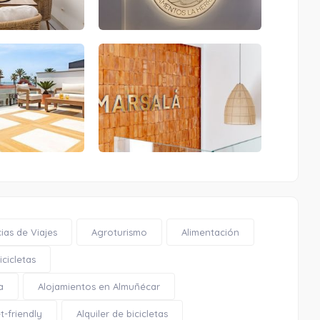
Mural «Cuatro muchachas cogiendo
flores en el campo»
0.31 Km
Cómo llegar
Ver en google maps
ias de Viajes
Agroturismo
Alimentación
Mural «Cuatro muchachas cogiendo
cicletas
flores en el campo»
a
Alojamientos en Almuñécar
t-friendly
Alquiler de bicicletas