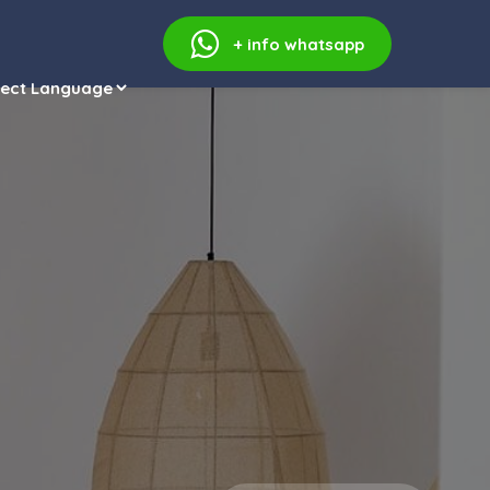
+ info
whatsapp