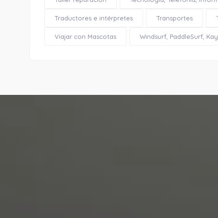
Traductores e intérpretes
Transportes
Viajar con Mascotas
Windsurf, PaddleSurf, Kaya