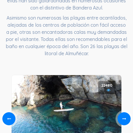
ellas han sido galardonadas en numerosas ocasiones
con el distintivo de Bandera Azul.
Asimismo son numerosas las playas entre acantilados,
alejadas de los centros de población con fácil acceso
a pie, otras son encantadoras calas muy demandadas
por el visitante. Todas ellas son recomendables para el
baño en cualquier época del año. Son 26 las playas del
litoral de Almuñécar.
22480