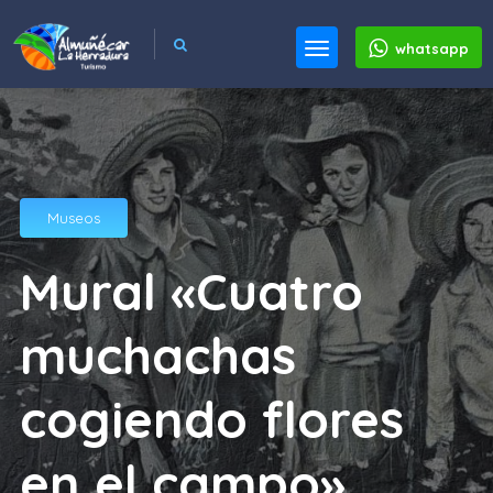
whatsapp
Museos
Mural «Cuatro
muchachas
cogiendo flores
en el campo»