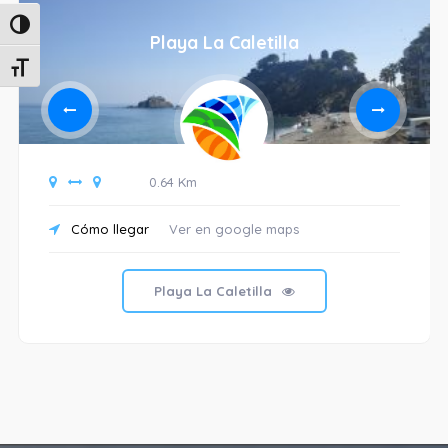
Alternar alto contraste
Playa La Caletilla
Alternar tamaño de letra
0.64 Km
Cómo llegar
Ver en google maps
Playa La Caletilla