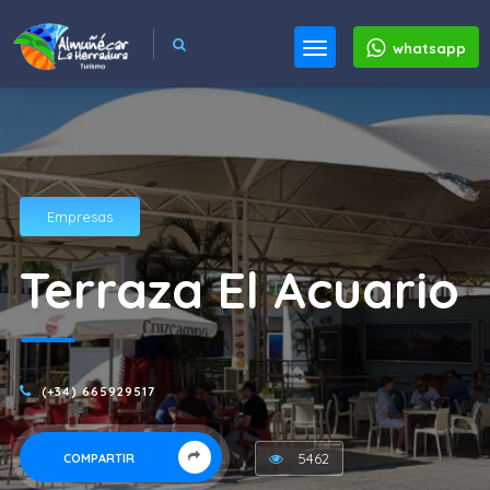
whatsapp
Empresas
Terraza El Acuario
(+34) 665929517
5462
COMPARTIR