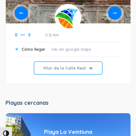
0.12 Km
Cómo llegar
Ver en google maps
Pilar de la Calle Real
Playas cercanas
Playa La Veintiuna
Alternar alto contraste