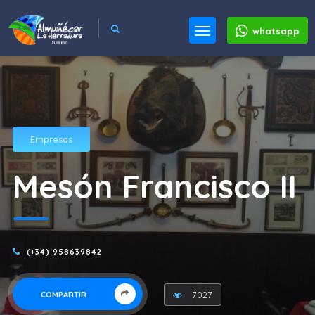
whatsapp
Empresas
Mesón Francisco II
(+34) 958639842
7027
COMPARTIR