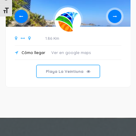
Alternar tamaño de letra
1.86 Km
Cómo llegar
Ver en google maps
Playa La Veintiuna