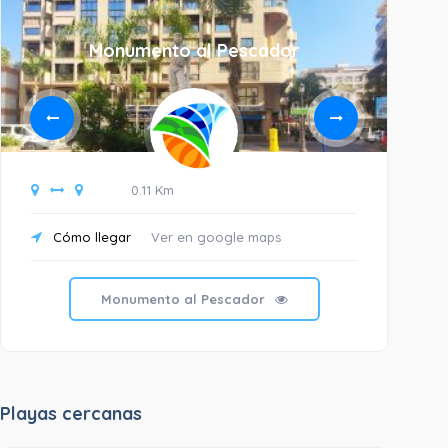
Monumento al Pescador
B
0.11 Km
Cómo llegar
Ver en google maps
C
Monumento al Pescador
Playas cercanas