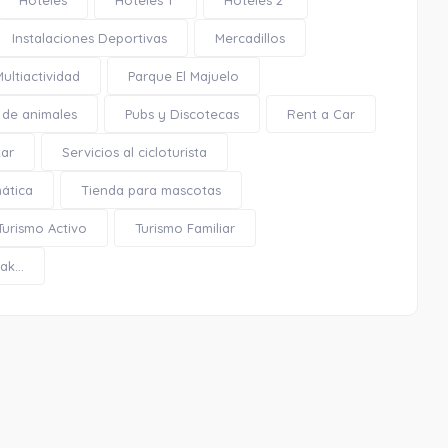
Hoteles
Hoteles 1*
Hoteles 2*
Instalaciones Deportivas
Mercadillos
Plaza de la Rosa
Multiactividad
Parque El Majuelo
 de animales
Pubs y Discotecas
Rent a Car
tar
Servicios al cicloturista
mática
Tienda para mascotas
0.10 Km
Turismo Activo
Turismo Familiar
Cómo llegar
Ver en google maps
k...
Plaza de la Rosa