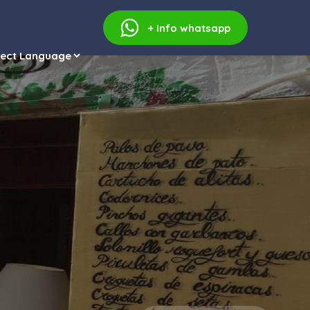
+ info
whatsapp