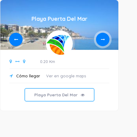
Playa Puerta Del Mar
0.20 Km
Cómo llegar
Ver en google maps
C
Playa Puerta Del Mar