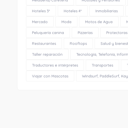
Heladería/Cafetería
Hostales y Pensiones
Hoteles 3*
Hoteles 4*
Inmobiliarias
Mercado
Moda
Motos de Agua
Peluquería canina
Pizzerías
Protectoras
Restaurantes
Rooftops
Salud y bienes
Taller reparación
Tecnología, Telefonía, Infor
Traductores e intérpretes
Transportes
Viajar con Mascotas
Windsurf, PaddleSurf, Kaya